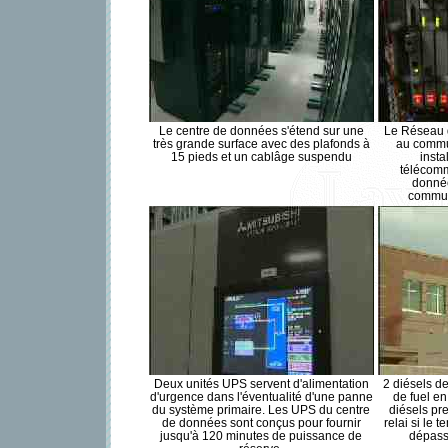
Le centre de données s'étend sur une
Le Réseau d
très grande surface avec des plafonds à
au commu
15 pieds et un cablâge suspendu
insta
télécomm
donnée
commuta
Deux unités UPS servent d'alimentation
2 diésels d
d'urgence dans l'éventualité d'une panne
de fuel en
du système primaire. Les UPS du centre
diésels pr
de données sont conçus pour fournir
relai si le 
jusqu'à 120 minutes de puissance de
dépass