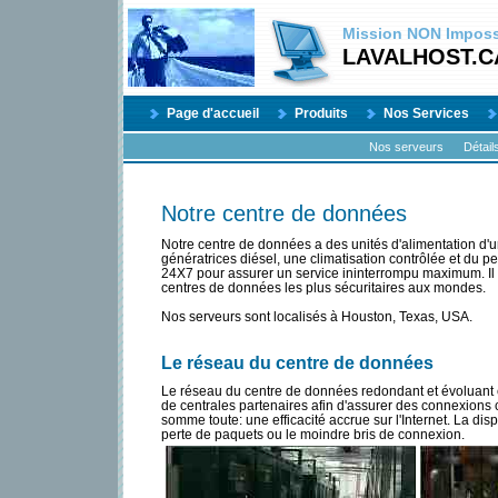
Mission
NON
Impossi
LAVALHOST.C
Page d'accueil
Produits
Nos Services
Nos serveurs
Détail
Notre centre de données
Notre centre de données a des unités d'alimentation d'u
génératrices diésel, une climatisation contrôlée et du p
24X7 pour assurer un service ininterrompu maximum. Il 
centres de données les plus sécuritaires aux mondes.
Nos serveurs sont localisés à Houston, Texas, USA.
Le réseau du centre de données
Le réseau du centre de données redondant et évoluant e
de centrales partenaires afin d'assurer des connexions co
somme toute: une efficacité accrue sur l'Internet. La dis
perte de paquets ou le moindre bris de connexion.