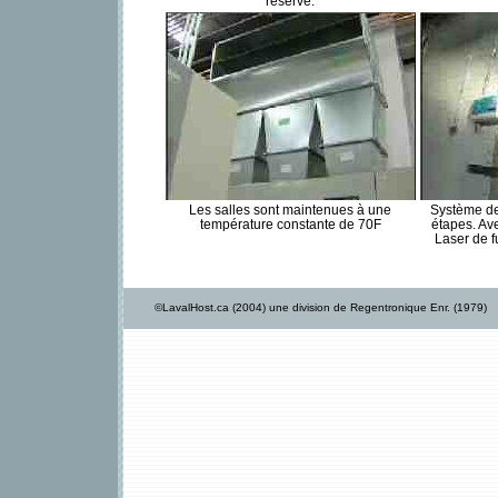
réserve.
Les salles sont maintenues à une
Système de
température constante de 70F
étapes. Av
Laser de 
©LavalHost.ca (2004) une division de Regentronique Enr. (1979)