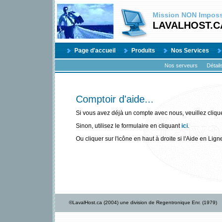
Mission
NON
Impossi
LAVALHOST.C
Page d'accueil
Produits
Nos Services
Nos serveurs
Détail
Comptoir d'aide...
Si vous avez déjà un compte avec nous, veuillez cliqu
Sinon, utilisez le formulaire en cliquant
ici
.
Ou cliquer sur l'icône en haut à droite si l'Aide en Lign
©LavalHost.ca (2004) une division de Regentronique Enr. (1979)