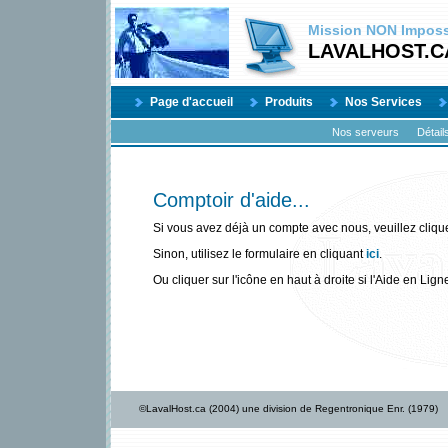
Mission
NON
Impossi
LAVALHOST.C
Page d'accueil
Produits
Nos Services
Nos serveurs
Détail
Comptoir d'aide...
Si vous avez déjà un compte avec nous, veuillez cliqu
Sinon, utilisez le formulaire en cliquant
ici
.
Ou cliquer sur l'icône en haut à droite si l'Aide en Lign
©LavalHost.ca (2004) une division de Regentronique Enr. (1979)