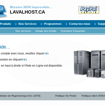
Mission
NON
Impossible...
LAVALHOST.CA
Produits
Nos Services
Programmes
Contactez-nous
Supp
Nos serveurs
Détails des forfaits
Questions fréquentes
ide...
 compte avec nous, veuillez cliquer
ici
.
rmulaire en cliquant
ici
.
 en haut à droite si l'Aide en Ligne est disponible.
ivision de Regentronique Enr. (1979)
Politique Vie Privée
Politique client (TDS