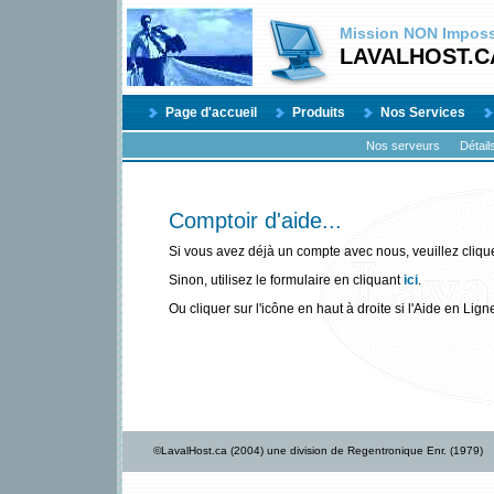
Mission
NON
Impossi
LAVALHOST.C
Page d'accueil
Produits
Nos Services
Nos serveurs
Détail
Comptoir d'aide...
Si vous avez déjà un compte avec nous, veuillez cliqu
Sinon, utilisez le formulaire en cliquant
ici
.
Ou cliquer sur l'icône en haut à droite si l'Aide en Lign
©LavalHost.ca (2004) une division de Regentronique Enr. (1979)